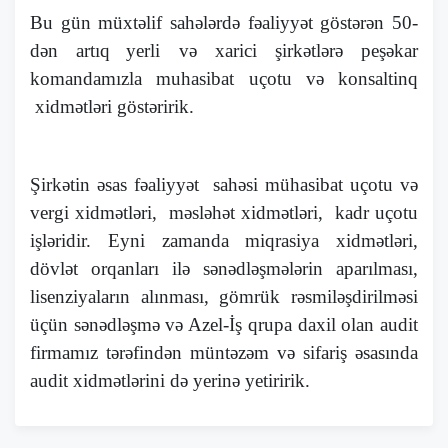
Bu gün müxtəlif sahələrdə fəaliyyət göstərən 50-
dən artıq
yerli və xarici şirkətlərə peşəkar
komandamızla muhasibat uçotu və konsaltinq
xidmətləri göstəririk.
Şirkətin əsas fəaliyyət sahəsi mühasibat uçotu və
vergi xidmətləri, məsləhət xidmətləri, kadr uçotu
işləridir. Eyni zamanda miqrasiya xidmətləri,
dövlət orqanları ilə sənədləşmələrin aparılması,
lisenziyaların alınması, gömrük rəsmiləşdirilməsi
üçün sənədləşmə və Azel-İş qrupa daxil olan audit
firmamız tərəfindən müntəzəm və sifariş əsasında
audit xidmətlərini də yerinə yetiririk.