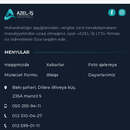
Mühasibatlığın qayğılarından, vergilər üzrə hesablaşmaların
məsuliyyətindən uzaq olmağınız üçün «AZEL-İŞ LTD» firması
öz xidmətlərini Sizə təqdim edir.
MENYULAR
Haqqımızda
Xəbərlər
Foto qalereya
Müraciət Formu
Əlaqə
Dəyərlərimiz
Bakı şəhəri, Dilarə Əliveya küç.
235A mənzil 5
050 255-94-11
012 310-04-27
012 599-01-11