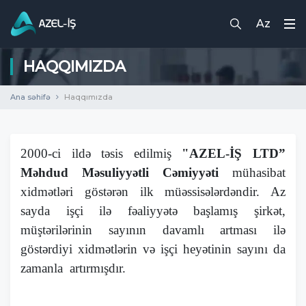
Az
HAQQIMIZDA
Ana səhifə
Haqqımızda
2000-ci ildə təsis edilmiş
"AZEL-İŞ LTD”
Məhdud Məsuliyyətli Cəmiyyəti
mühasibat
xidmətləri göstərən ilk müəssisələrdəndir. Az
sayda işçi ilə fəaliyyətə başlamış şirkət,
müştərilərinin sayının davamlı artması ilə
göstərdiyi xidmətlərin və işçi heyətinin sayını da
zamanla artırmışdır.