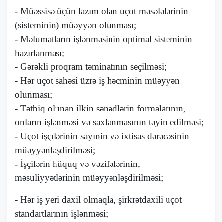
- Müəssisə üçün lazım olan uçot məsələlərinin
(sisteminin) müəyyən olunması;
- Məlumatların işlənməsinin optimal sisteminin
hazırlanması;
- Gərəkli proqram təminatının seçilməsi;
- Hər uçot sahəsi üzrə iş həcminin müəyyən
olunması;
- Tətbiq olunan ilkin sənədlərin formalarının,
onların işlənməsi və saxlanmasının təyin edilməsi;
- Uçot işçılərinin sayınin və ixtisas dərəcəsinin
müəyyənləşdirilməsi;
- İşçilərin hüquq və vəzifələrinin,
məsuliyyətlərinin müəyyənləşdirilməsi;
- Hər iş yeri daxil olmaqla, şirkrətdaxili uçot
standartlarının işlənməsi;