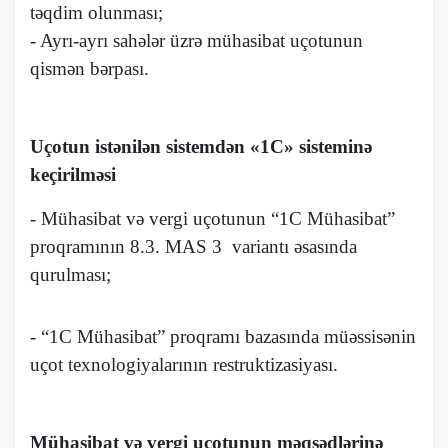
təqdim olunması;
- Ayrı-ayrı sahələr üzrə mühasibat uçotunun
qismən bərpası.
Uçotun istənilən sistemdən «1С» sisteminə
keçirilməsi
- Mühasibat və vergi uçotunun “1C Mühasibat”
proqramının 8.3. MAS 3 variantı əsasında
qurulması;
- “1C Mühasibat” proqramı bazasında müəssisənin
uçot texnologiyalarının restruktizasiyası.
Mühasibat və vergi uçotunun məqsədlərinə