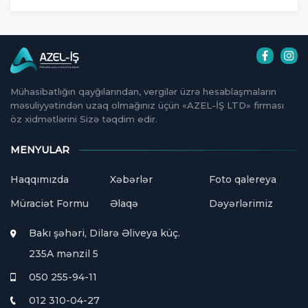
Mühasibatlığın qayğılarından, vergilər üzrə hesablaşmaların
məsuliyyətindən uzaq olmağınız üçün «AZEL-İŞ LTD» firması
öz xidmətlərini Sizə təqdim edir.
MENYULAR
Haqqımızda
Xəbərlər
Foto qalereya
Müraciət Formu
Əlaqə
Dəyərlərimiz
Bakı şəhəri, Dilarə Əliveya küç.
235A mənzil 5
050 255-94-11
012 310-04-27