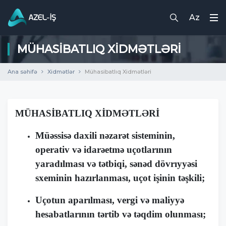
Az
MÜHASIBATLIQ XIDMƏTLƏRI
Ana səhifə
Xidmətlər
Mühasibatlıq Xidmətləri
MÜHASİBATLIQ XİDMƏTLƏRİ
Müəssisə daxili nəzarət sisteminin,
operativ və idarəetmə uçotlarının
yaradılması və tətbiqi, sənəd dövrıyyəsi
sxeminin hazırlanması, uçot işinin təşkili;
Uçotun aparılması, vergi və maliyyə
hesabatlarının tərtib və təqdim olunması;