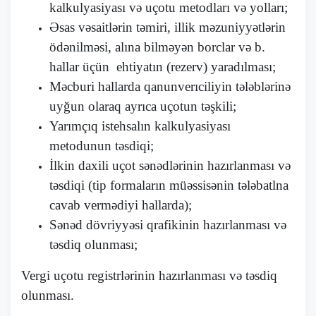
kalkulyasiyası və uçotu metodları və yolları;
Əsas vəsaitlərin təmiri, illik məzuniyyətlərin
ödənilməsi, alına bilməyən borclar və b.
hallar üçün ehtiyatın (rezerv) yaradılması;
Məcburi hallarda qanunverıciliyin tələblərinə
uyğun olaraq ayrıca uçotun təşkili;
Yarımçıq istehsalın kalkulyasiyası
metodunun təsdiqi;
İlkin daxili uçot sənədlərinin hazırlanması və
təsdiqi (tip formaların müəssisənin tələbatlna
cavab vermədiyi hallarda);
Sənəd dövriyyəsi qrafikinin hazırlanması və
təsdiq olunması;
Vergi uçotu registrlərinin hazırlanması və təsdiq
olunması.