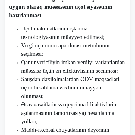
uyğun olaraq müəssisənin uçot siyasətinin
hazırlanması
Uçot məlumatlarının işlənmə
texnologiyasının müəyyən edilməsi;
Vergi uçotunun aparılması metodunun
seçilməsi;
Qanunvericiliyin imkan verdiyi variantlardan
müəssisə üçün ən effektivlisinin seçilməsi:
Satışdan daxilolmalardan ƏDV məqsədləri
üçün hesablama vaxtının müəyyən
olunması;
Əsas vəsaitlərin və qeyri-maddi aktivlərin
aşılanmasının (amortizasiya) hesablanma
yolları;
Maddi-istehsal ehtiyatlarının dəyərinin