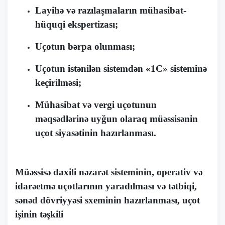
Layihə və razılaşmaların mühasibat-
hüquqi ekspertizası;
Uçotun bərpa olunması;
Uçotun istənilən sistemdən «1С» sisteminə
keçirilməsi;
Mühasibat və vergi uçotunun
məqsədlərinə uyğun olaraq müəssisənin
uçot siyasətinin hazırlanması.
Müəssisə daxili nəzarət sisteminin, operativ və
idarəetmə uçotlarının yaradılması və tətbiqi,
sənəd dövriyyəsi sxeminin hazırlanması, uçot
işinin təşkili