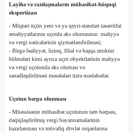
Layihə və razılaşmaların mühasibat-hüquqi
ekspertizası
- Müştəri üçün yeni və ya qeyri-standart təsərrüfat
əməliyyatlarının uçotda əks olumasının maliyyə
və vergi nəticələrinin qiymətləndirilməsi;
- Birgə fəaliyyət, lizinq, filial və başqa struktur
bölmələri kimi ayrıca uçot obyektlərinin maliyyə
və vergi uçotunda əks oluması və
sənədləşdirilməsi məsələləri üzrə məsləhətlər.
Uçotun bərpa olunması
- Müəssisənin mühasibat uçotunun tam bərpası,
dəqiqləşdirilmiş vergi bəyannamələrinin
hazırlanması və müvafiq dövlət orqanlarına